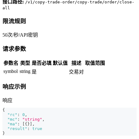
接口路径:
/v1/copy-trade-order/copy-trade/order/close-
all
限流规则
50次/秒/API密钥
请求参数
参数名
类型
是否必填
默认值
描述
取值范围
symbol
string
是
交易对
响应示例
响应
{
"rc"
:
0
,
"mc"
:
"string"
,
"ma"
:
[
{
}
]
,
"result"
:
true
}