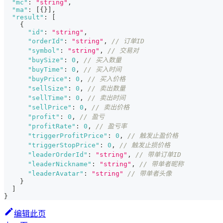
"mc"
:
"string"
,
"ma"
:
[
{
}
]
,
"result"
:
[
{
"id"
:
"string"
,
"orderId"
:
"string"
,
// 订单ID
"symbol"
:
"string"
,
// 交易对
"buySize"
:
0
,
// 买入数量
"buyTime"
:
0
,
// 买入时间
"buyPrice"
:
0
,
// 买入价格
"sellSize"
:
0
,
// 卖出数量
"sellTime"
:
0
,
// 卖出时间
"sellPrice"
:
0
,
// 卖出价格
"profit"
:
0
,
// 盈亏
"profitRate"
:
0
,
// 盈亏率
"triggerProfitPrice"
:
0
,
// 触发止盈价格
"triggerStopPrice"
:
0
,
// 触发止损价格
"leaderOrderId"
:
"string"
,
// 带单订单ID
"leaderNickname"
:
"string"
,
// 带单者昵称
"leaderAvatar"
:
"string"
// 带单者头像
}
]
}
编辑此页