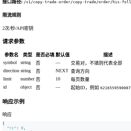
接口路径:
/v1/copy-trade-order/copy-trade/order/his-fol
限流规则
2次/秒/API密钥
请求参数
参数名
类型
是否必填
默认值
描述
symbol
string
—
否
交易对，不填则代表全部
direction
string
NEXT
否
查询方向
limit
number
10
否
每页数量
id
object
—
否
起始ID，例如
6216559590087
响应示例
响应
{
"rc"
:
0
,