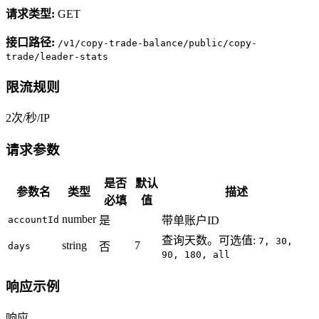
请求类型:
GET
接口路径:
/v1/copy-trade-balance/public/copy-
trade/leader-stats
限流规则
2次/秒/IP
请求参数
是否
默认
参数名
类型
描述
必填
值
number
accountId
是
带单账户ID
查询天数。可选值:
7, 30,
string
7
days
否
90, 180, all
响应示例
响应