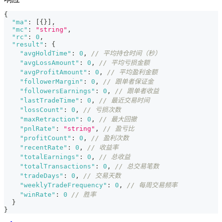
{
"ma"
:
[
{
}
]
,
"mc"
:
"string"
,
"rc"
:
0
,
"result"
:
{
"avgHoldTime"
:
0
,
// 平均持仓时间（秒）
"avgLossAmount"
:
0
,
// 平均亏损金额
"avgProfitAmount"
:
0
,
// 平均盈利金额
"followerMargin"
:
0
,
// 跟单者保证金
"followersEarnings"
:
0
,
// 跟单者收益
"lastTradeTime"
:
0
,
// 最近交易时间
"lossCount"
:
0
,
// 亏损次数
"maxRetraction"
:
0
,
// 最大回撤
"pnlRate"
:
"string"
,
// 盈亏比
"profitCount"
:
0
,
// 盈利次数
"recentRate"
:
0
,
// 收益率
"totalEarnings"
:
0
,
// 总收益
"totalTransactions"
:
0
,
// 总交易笔数
"tradeDays"
:
0
,
// 交易天数
"weeklyTradeFrequency"
:
0
,
// 每周交易频率
"winRate"
:
0
// 胜率
}
}