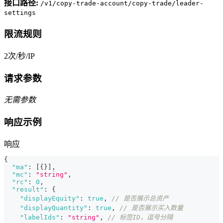
接口路径:
/v1/copy-trade-account/copy-trade/leader-
settings
限流规则
2次/秒/IP
请求参数
无需参数
响应示例
响应
{
"ma"
:
[
{
}
]
,
"mc"
:
"string"
,
"rc"
:
0
,
"result"
:
{
"displayEquity"
:
true
,
// 是否展示总资产
"displayQuantity"
:
true
,
// 是否展示买入数量
"labelIds"
:
"string"
,
// 标签ID，逗号分隔