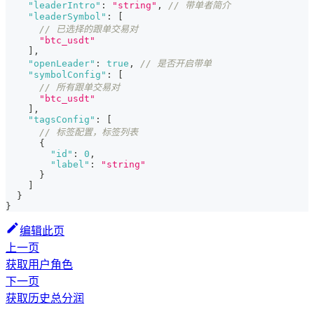
"leaderIntro"
:
"string"
,
// 带单者简介
"leaderSymbol"
:
[
// 已选择的跟单交易对
"btc_usdt"
]
,
"openLeader"
:
true
,
// 是否开启带单
"symbolConfig"
:
[
// 所有跟单交易对
"btc_usdt"
]
,
"tagsConfig"
:
[
// 标签配置，标签列表
{
"id"
:
0
,
"label"
:
"string"
}
]
}
}
编辑此页
上一页
获取用户角色
下一页
获取历史总分润