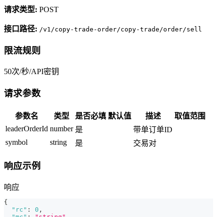
请求类型:
POST
接口路径:
/v1/copy-trade-order/copy-trade/order/sell
限流规则
50次/秒/API密钥
请求参数
参数名
类型
是否必填
默认值
描述
取值范围
leaderOrderId
number
是
带单订单ID
symbol
string
是
交易对
响应示例
响应
{
"rc"
:
0
,
"mc"
:
"string"
,