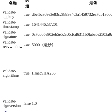
必
名称
示例
填
validate-
true
dbefbc809e3e83c283a984c3a1459732ea7db1360
appkey
validate-
true
1641446237201
timestamp
validate-
true
0a7d0b5e802eb5e52ac0cfcd6311b0faba6e2503a
signature
validate-
true
5000（毫秒）
recvwindow
validate-
true
HmacSHA256
algorithms
validate-
false
1.0
signversion