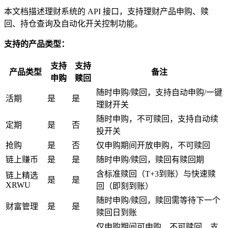
本文档描述理财系统的 API 接口，支持理财产品申购、赎
回、持仓查询及自动化开关控制功能。
支持的产品类型：
支持
支持
产品类型
备注
申购
赎回
随时申购/赎回，支持自动申购/一键
活期
是
是
理财开关
随时申购，不可赎回，支持自动续
定期
是
否
投开关
抢购
是
否
仅申购期间开放申购，不可赎回
链上赚币
是
是
随时申购/赎回，赎回有赎回期
含标准赎回（T+3到账）与快速赎
链上精选
是
是
XRWU
回（即刻到账）
随时申购/赎回，赎回需等待下一个
财富管理
是
是
赎回日到账
仅申购期间可申购，不可赎回，支