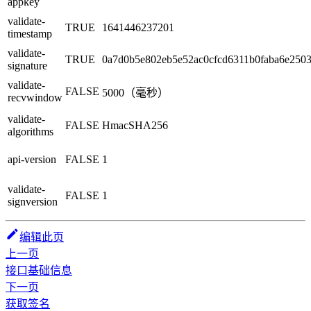
appkey
validate-
TRUE
1641446237201
timestamp
validate-
TRUE
0a7d0b5e802eb5e52ac0cfcd6311b0faba6e250
signature
validate-
FALSE
5000（毫秒）
recvwindow
validate-
FALSE
HmacSHA256
algorithms
api-version
FALSE
1
validate-
FALSE
1
signversion
编辑此页
上一页
接口基础信息
下一页
获取签名