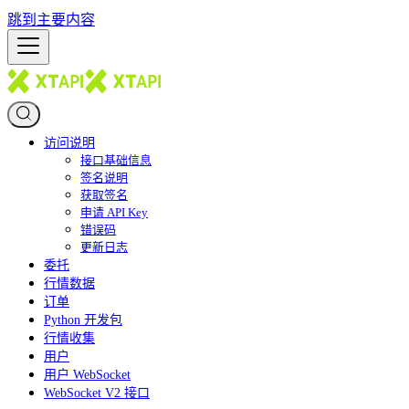
跳到主要内容
访问说明
接口基础信息
签名说明
获取签名
申请 API Key
错误码
更新日志
委托
行情数据
订单
Python 开发包
行情收集
用户
用户 WebSocket
WebSocket V2 接口