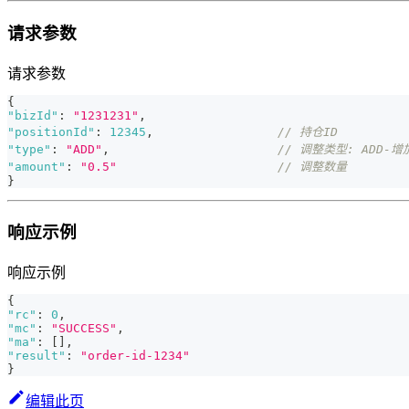
请求参数
请求参数
{
"bizId"
:
"1231231"
,
"positionId"
:
12345
,
// 持仓ID
"type"
:
"ADD"
,
// 调整类型: ADD-增加
"amount"
:
"0.5"
// 调整数量
}
响应示例
响应示例
{
"rc"
:
0
,
"mc"
:
"SUCCESS"
,
"ma"
:
[
]
,
"result"
:
"order-id-1234"
}
编辑此页