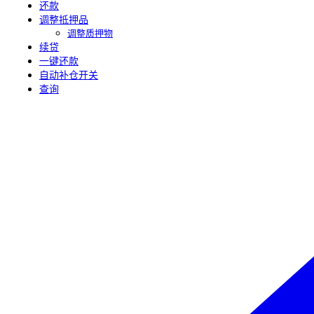
还款
调整抵押品
调整质押物
续贷
一键还款
自动补仓开关
查询