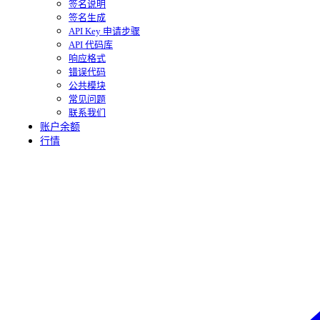
签名说明
签名生成
API Key 申请步骤
API 代码库
响应格式
错误代码
公共模块
常见问题
联系我们
账户余额
行情