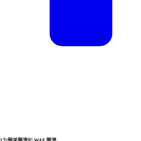
分为
网关限流
和
WAF 限流
。