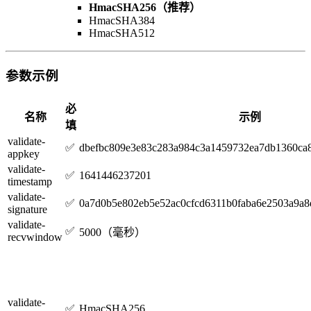
HmacSHA256（推荐）
HmacSHA384
HmacSHA512
参数示例
必
名称
示例
填
validate-
✅
dbefbc809e3e83c283a984c3a1459732ea7db1360ca
appkey
validate-
✅
1641446237201
timestamp
validate-
✅
0a7d0b5e802eb5e52ac0cfcd6311b0faba6e2503a9a
signature
validate-
✅
5000（毫秒）
recvwindow
validate-
✅
HmacSHA256