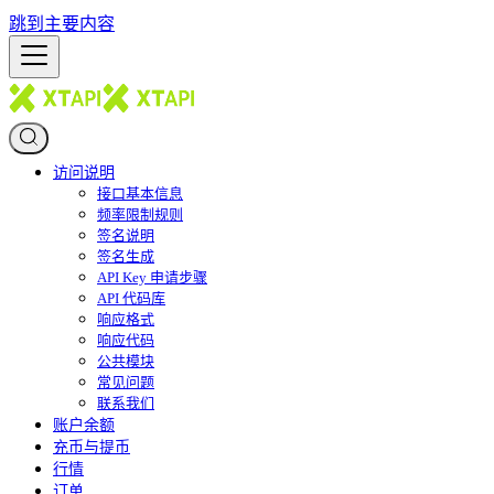
跳到主要内容
访问说明
接口基本信息
频率限制规则
签名说明
签名生成
API Key 申请步骤
API 代码库
响应格式
响应代码
公共模块
常见问题
联系我们
账户余额
充币与提币
行情
订单