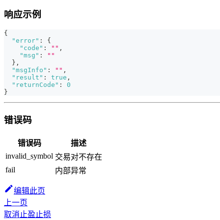
响应示例
{
"error"
:
{
"code"
:
""
,
"msg"
:
""
}
,
"msgInfo"
:
""
,
"result"
:
true
,
"returnCode"
:
0
}
错误码
错误码
描述
invalid_symbol
交易对不存在
fail
内部异常
编辑此页
上一页
取消止盈止损