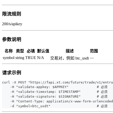
限流规则
200/s/apikey
参数说明
名称
类型
必填
默认值
描述
范围
symbol
string
TRUE
N/A
—
交易对，例如 btc_usdt
请求示例
curl -X POST "https://fapi.xt.com/future/trade/v1/entru
    -H "validate-appkey: $APPKEY"              # 必须
    -H "validate-timestamp: $TIMESTAMP"        # 必须
    -H "validate-signature: $SIGNATURE"        # 必须
    -H "Content-Type: application/x-www-form-urlencod
    -d "symbol=btc_usdt"                       # 必须