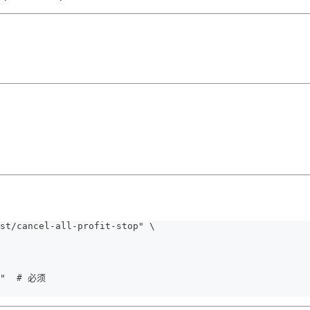
st/cancel-all-profit-stop" \
ed"  # 必须