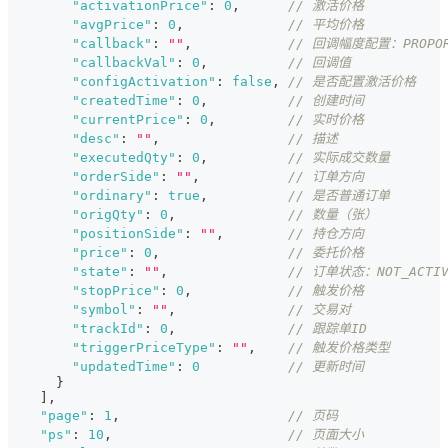
"activationPrice"
:
0
,
// 激活价格
"avgPrice"
:
0
,
// 平均价格
"callback"
:
""
,
// 回调幅度配置：PROPOR
"callbackVal"
:
0
,
// 回调值
"configActivation"
:
false
,
// 是否配置激活价格
"createdTime"
:
0
,
// 创建时间
"currentPrice"
:
0
,
// 实时价格
"desc"
:
""
,
// 描述
"executedQty"
:
0
,
// 实际成交数量
"orderSide"
:
""
,
// 订单方向
"ordinary"
:
true
,
// 是否普通订单
"origQty"
:
0
,
// 数量（张）
"positionSide"
:
""
,
// 持仓方向
"price"
:
0
,
// 委托价格
"state"
:
""
,
// 订单状态：NOT_ACTI
"stopPrice"
:
0
,
// 触发价格
"symbol"
:
""
,
// 交易对
"trackId"
:
0
,
// 跟踪单ID
"triggerPriceType"
:
""
,
// 触发价格类型
"updatedTime"
:
0
// 更新时间
}
]
,
"page"
:
1
,
// 页码
"ps"
:
10
,
// 页面大小