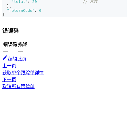
"total"
:
20
// 总数
}
,
"returnCode"
:
0
}
错误码
错误码
描述
—
—
编辑此页
上一页
获取单个跟踪单详情
下一页
取消所有跟踪单