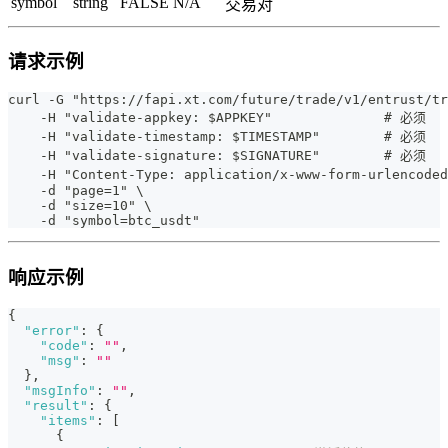
symbol
string
FALSE
N/A
交易对
请求示例
curl -G "https://fapi.xt.com/future/trade/v1/entrust/tr
    -H "validate-appkey: $APPKEY"              # 必须
    -H "validate-timestamp: $TIMESTAMP"        # 必须
    -H "validate-signature: $SIGNATURE"        # 必须
    -H "Content-Type: application/x-www-form-urlencod
    -d "page=1" \
    -d "size=10" \
    -d "symbol=btc_usdt"
响应示例
{
"error"
:
{
"code"
:
""
,
"msg"
:
""
}
,
"msgInfo"
:
""
,
"result"
:
{
"items"
:
[
{