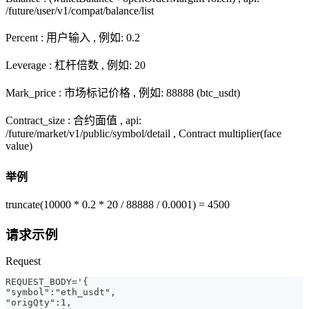
/future/user/v1/compat/balance/list
Percent : 用户输入 , 例如: 0.2
Leverage : 杠杆倍数 , 例如: 20
Mark_price : 市场标记价格 , 例如: 88888 (btc_usdt)
Contract_size : 合约面值 , api:
/future/market/v1/public/symbol/detail , Contract multiplier(face
value)
举例
truncate(10000 * 0.2 * 20 / 88888 / 0.0001) = 4500
请求示例
Request
REQUEST_BODY='{
"symbol":"eth_usdt",
"origQty":1,