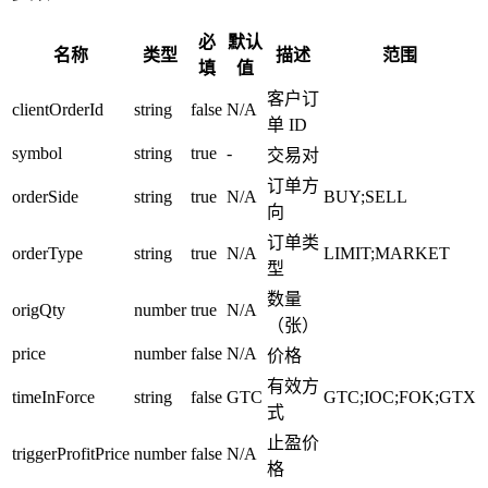
必
默认
名称
类型
描述
范围
填
值
客户订
clientOrderId
string
false
N/A
单 ID
symbol
string
true
-
交易对
订单方
orderSide
string
true
N/A
BUY;SELL
向
订单类
orderType
string
true
N/A
LIMIT;MARKET
型
数量
origQty
number
true
N/A
（张）
price
number
false
N/A
价格
有效方
timeInForce
string
false
GTC
GTC;IOC;FOK;GTX
式
止盈价
triggerProfitPrice
number
false
N/A
格