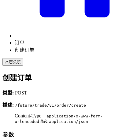
订单
创建订单
本页总览
创建订单
类型:
POST
描述:
/future/trade/v1/order/create
Content-Type =
application/x-www-form-
&&
urlencoded
application/json
参数