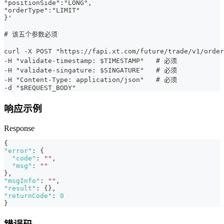
"positionSide":"LONG",
"orderType":"LIMIT"
}'
# 该五个参数必须
curl -X POST "https://fapi.xt.com/future/trade/v1/orde
-H "validate-timestamp: $TIMESTAMP"   # 必须
-H "validate-singature: $SINGATURE"   # 必须
-H "Content-Type: application/json"   # 必须
-d "$REQUEST_BODY"
响应示例
Response
{
"error"
:
{
"code"
:
""
,
"msg"
:
""
}
,
"msgInfo"
:
""
,
"result"
:
{
}
,
"returnCode"
:
0
}