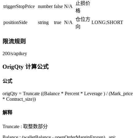
止损价
triggerStopPrice
number
false
N/A
格
仓位方
positionSide
string
true
N/A
LONG;SHORT
向
限流规则
200/s/apikey
OrigQty 计算公式
公式
origQty = Truncate ((Balance * Percent * Leverage ) / (Mark_price
* Contract_size))
解释
Truncate : 取整数部分
Balance : (walletBalance - openOrderMarginFrozen) , api: