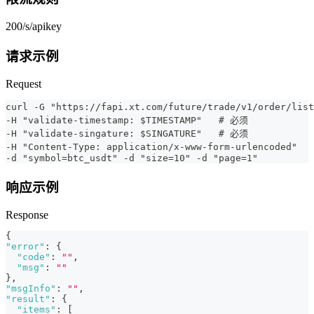
200/s/apikey
请求示例
Request
curl -G "https://fapi.xt.com/future/trade/v1/order/lis
-H "validate-timestamp: $TIMESTAMP"   # 必须
-H "validate-singature: $SINGATURE"   # 必须
-H "Content-Type: application/x-www-form-urlencoded" 
-d "symbol=btc_usdt" -d "size=10" -d "page=1"
响应示例
Response
{
"error"
:
{
"code"
:
""
,
"msg"
:
""
}
,
"msgInfo"
:
""
,
"result"
:
{
"items"
:
[