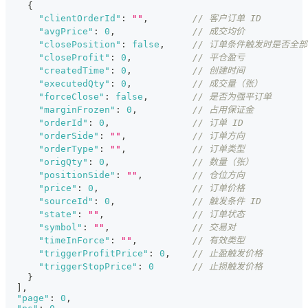
{
"clientOrderId"
:
""
,
// 客户订单 ID
"avgPrice"
:
0
,
// 成交均价
"closePosition"
:
false
,
// 订单条件触发时是否全
"closeProfit"
:
0
,
// 平仓盈亏
"createdTime"
:
0
,
// 创建时间
"executedQty"
:
0
,
// 成交量（张）
"forceClose"
:
false
,
// 是否为强平订单
"marginFrozen"
:
0
,
// 占用保证金
"orderId"
:
0
,
// 订单 ID
"orderSide"
:
""
,
// 订单方向
"orderType"
:
""
,
// 订单类型
"origQty"
:
0
,
// 数量（张）
"positionSide"
:
""
,
// 仓位方向
"price"
:
0
,
// 订单价格
"sourceId"
:
0
,
// 触发条件 ID
"state"
:
""
,
// 订单状态
"symbol"
:
""
,
// 交易对
"timeInForce"
:
""
,
// 有效类型
"triggerProfitPrice"
:
0
,
// 止盈触发价格
"triggerStopPrice"
:
0
// 止损触发价格
}
]
,
"page"
:
0
,