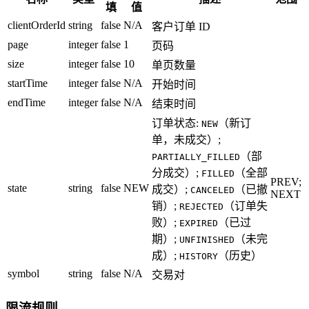
填
值
clientOrderId
string
false
N/A
客户订单 ID
page
integer
false
1
页码
size
integer
false
10
单页数量
startTime
integer
false
N/A
开始时间
endTime
integer
false
N/A
结束时间
订单状态:
（新订
NEW
单，未成交）;
（部
PARTIALLY_FILLED
分成交）;
（全部
FILLED
PREV;
state
string
false
NEW
成交）;
（已撤
CANCELED
NEXT
销）;
（订单失
REJECTED
败）;
（已过
EXPIRED
期）;
（未完
UNFINISHED
成）;
（历史）
HISTORY
symbol
string
false
N/A
交易对
限流规则