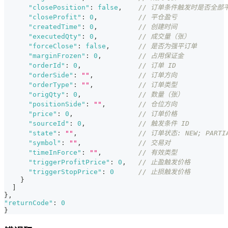
"closePosition"
:
false
,
// 订单条件触发时是否全部
"closeProfit"
:
0
,
// 平仓盈亏
"createdTime"
:
0
,
// 创建时间
"executedQty"
:
0
,
// 成交量（张）
"forceClose"
:
false
,
// 是否为强平订单
"marginFrozen"
:
0
,
// 占用保证金
"orderId"
:
0
,
// 订单 ID
"orderSide"
:
""
,
// 订单方向
"orderType"
:
""
,
// 订单类型
"origQty"
:
0
,
// 数量（张）
"positionSide"
:
""
,
// 仓位方向
"price"
:
0
,
// 订单价格
"sourceId"
:
0
,
// 触发条件 ID
"state"
:
""
,
// 订单状态: NEW; PARTIAL
"symbol"
:
""
,
// 交易对
"timeInForce"
:
""
,
// 有效类型
"triggerProfitPrice"
:
0
,
// 止盈触发价格
"triggerStopPrice"
:
0
// 止损触发价格
}
]
}
,
"returnCode"
:
0
}