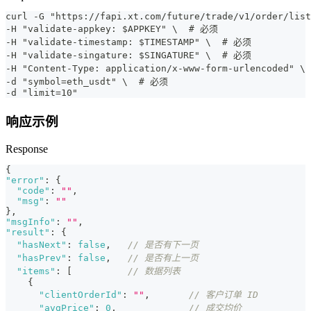
curl -G "https://fapi.xt.com/future/trade/v1/order/list
-H "validate-appkey: $APPKEY" \  # 必须
-H "validate-timestamp: $TIMESTAMP" \  # 必须
-H "validate-singature: $SINGATURE" \  # 必须
-H "Content-Type: application/x-www-form-urlencoded" 
-d "symbol=eth_usdt" \  # 必须
-d "limit=10"
响应示例
Response
{
"error"
:
{
"code"
:
""
,
"msg"
:
""
}
,
"msgInfo"
:
""
,
"result"
:
{
"hasNext"
:
false
,
// 是否有下一页
"hasPrev"
:
false
,
// 是否有上一页
"items"
:
[
// 数据列表
{
"clientOrderId"
:
""
,
// 客户订单 ID
"avgPrice"
:
0
,
// 成交均价