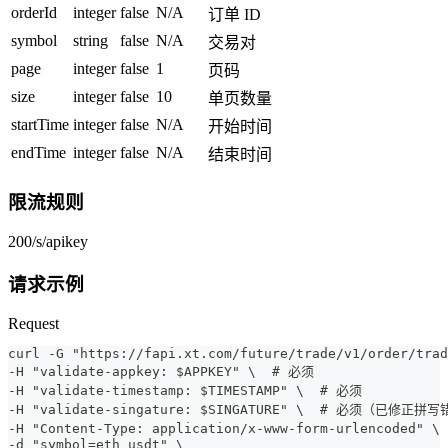
orderId
integer
false
N/A
订单 ID
symbol
string
false
N/A
交易对
page
integer
false
1
页码
size
integer
false
10
单页数量
startTime
integer
false
N/A
开始时间
endTime
integer
false
N/A
结束时间
限流规则
200/s/apikey
请求示例
Request
curl -G "https://fapi.xt.com/future/trade/v1/order/trad
-H "validate-appkey: $APPKEY" \  # 必须
-H "validate-timestamp: $TIMESTAMP" \  # 必须
-H "validate-singature: $SINGATURE" \  # 必须（已修正拼写
-H "Content-Type: application/x-www-form-urlencoded" 
-d "symbol=eth_usdt" \