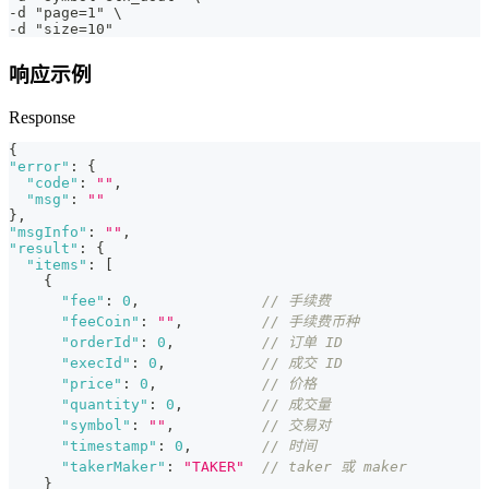
-d "page=1" \
-d "size=10"
响应示例
Response
{
"error"
:
{
"code"
:
""
,
"msg"
:
""
}
,
"msgInfo"
:
""
,
"result"
:
{
"items"
:
[
{
"fee"
:
0
,
// 手续费
"feeCoin"
:
""
,
// 手续费币种
"orderId"
:
0
,
// 订单 ID
"execId"
:
0
,
// 成交 ID
"price"
:
0
,
// 价格
"quantity"
:
0
,
// 成交量
"symbol"
:
""
,
// 交易对
"timestamp"
:
0
,
// 时间
"takerMaker"
:
"TAKER"
// taker 或 maker
}