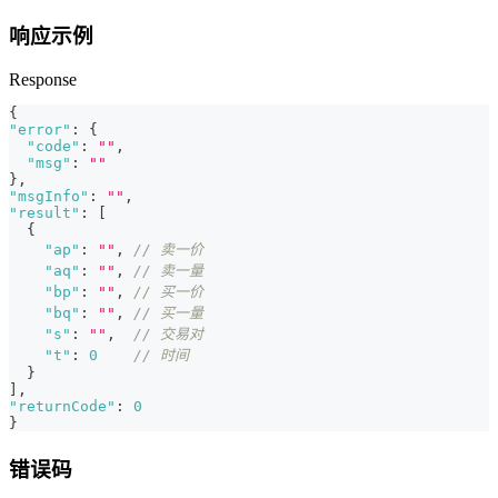
响应示例
Response
{
"error"
:
{
"code"
:
""
,
"msg"
:
""
}
,
"msgInfo"
:
""
,
"result"
:
[
{
"ap"
:
""
,
// 卖一价
"aq"
:
""
,
// 卖一量
"bp"
:
""
,
// 买一价
"bq"
:
""
,
// 买一量
"s"
:
""
,
// 交易对
"t"
:
0
// 时间
}
]
,
"returnCode"
:
0
}
错误码