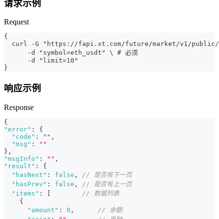
请求示例
Request
{
  curl -G "https://fapi.xt.com/future/market/v1/public/
      -d "symbol=eth_usdt" \ # 必须
      -d "limit=10"
}
响应示例
Response
{
"error"
:
{
"code"
:
""
,
"msg"
:
""
}
,
"msgInfo"
:
""
,
"result"
:
{
"hasNext"
:
false
,
// 是否有下一页
"hasPrev"
:
false
,
// 是否有上一页
"items"
:
[
// 数据列表
{
"amount"
:
0
,
// 余额