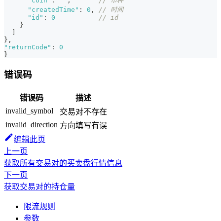
"coin"
:
""
,
// 币种
"createdTime"
:
0
,
// 时间
"id"
:
0
// id
}
]
}
,
"returnCode"
:
0
}
错误码
错误码
描述
invalid_symbol
交易对不存在
invalid_direction
方向填写有误
编辑此页
上一页
获取所有交易对的买卖盘行情信息
下一页
获取交易对的持仓量
限流规则
参数