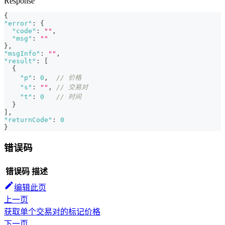
Response
{
"error"
:
{
"code"
:
""
,
"msg"
:
""
}
,
"msgInfo"
:
""
,
"result"
:
[
{
"p"
:
0
,
// 价格
"s"
:
""
,
// 交易对
"t"
:
0
// 时间
}
]
,
"returnCode"
:
0
}
错误码
错误码
描述
编辑此页
上一页
获取单个交易对的标记价格
下一页