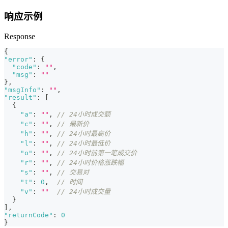
响应示例
Response
{
"error"
:
{
"code"
:
""
,
"msg"
:
""
}
,
"msgInfo"
:
""
,
"result"
:
[
{
"a"
:
""
,
// 24小时成交额
"c"
:
""
,
// 最新价
"h"
:
""
,
// 24小时最高价
"l"
:
""
,
// 24小时最低价
"o"
:
""
,
// 24小时前第一笔成交价
"r"
:
""
,
// 24小时价格涨跌幅
"s"
:
""
,
// 交易对
"t"
:
0
,
// 时间
"v"
:
""
// 24小时成交量
}
]
,
"returnCode"
:
0
}